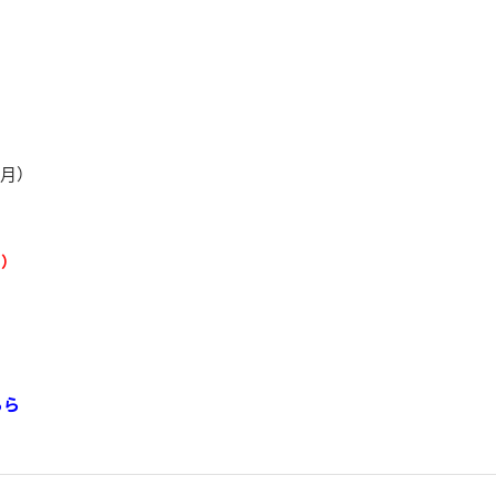
（月）
日）
ちら