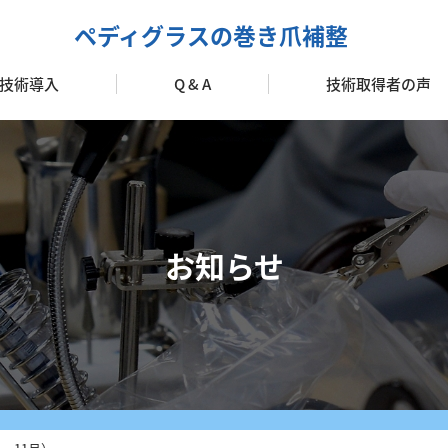
ペディグラスの巻き爪補整
技術導入
Q & A
技術取得者の声
加盟のメリット
ターターキット
ォローアップ
導入の流れ
お知らせ