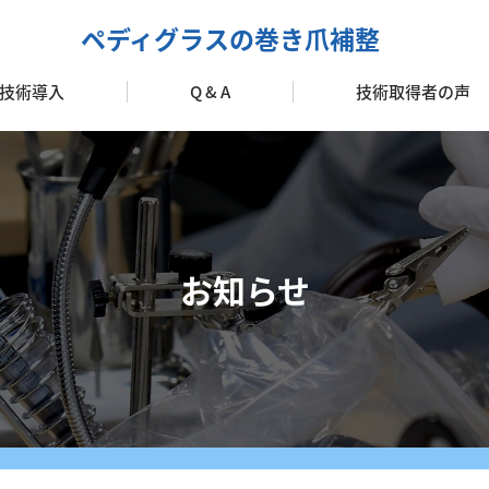
ペディグラスの巻き爪補整
技術導入
Q & A
技術取得者の声
加盟のメリット
ターターキット
ォローアップ
導入の流れ
お知らせ