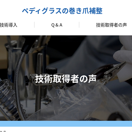
ペディグラスの巻き爪補整
技術導入
Q & A
技術取得者の声
加盟のメリット
ターターキット
ォローアップ
導入の流れ
技術取得者の声