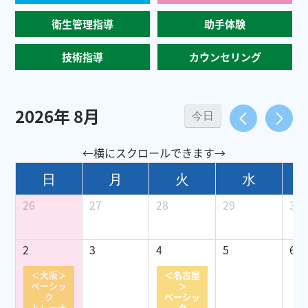
衛生管理指導
助手体験
技術指導
カウンセリング
2026年 8月
今日
日
月
火
水
26
27
28
29
30
2
3
4
5
6
＜大阪＞
＜名古屋
ベーシッ
＞
ク
ベーシッ
トレーナ
ク