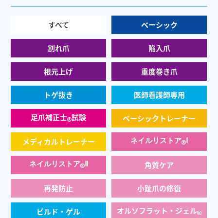
すべて
ベーシック
割れ爪
陥入爪
根元上げ
重度巻き爪
トゲ抜き
医師看護師専用
足爪補正士
試験
ベーシックトレーナー
®
メディカルトレーナー
ネイルリストア
Ⅰ
®
ネイルリストア
Ⅱ
角質ケア
®
再発防止
小趾爪の修復
オルソフラット・ジェル
ビルド・ゲル
®