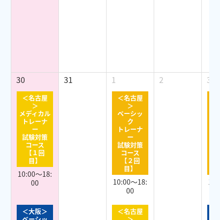
30
31
1
2
3
＜名古屋
＜名古屋
＜
＞
＞
メディカル
ベーシッ
ベ
トレーナ
ク
ー
トレーナ
ト
試験対策
ー
コース
試験対策
試
【１回
コース
目】
【２回
目】
10:00～18:
10:00～18:
10:
00
00
＜大阪＞
＜名古屋
＜
ベーシッ
＞