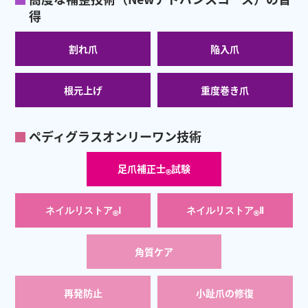
得
割れ爪
陥入爪
根元上げ
重度巻き爪
ペディグラスオンリーワン技術
足爪補正士
試験
®
ネイルリストア
Ⅰ
ネイルリストア
Ⅱ
®
®
角質ケア
再発防止
小趾爪の修復